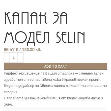
Капак за
модел Selin
66.47
€
лв.
ADD TO CART
Перфектно решение за Вашия стайлинг – сменяем капак
изработен от естествена кожа в красив перлен принт.
Бъдете дизайнер на Своята чанта с елементи от нашата
галерия.
Направете уникална комбинация от капак, лицева част и
дъно.