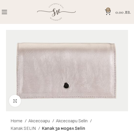
0
0.00
ЛВ.
Click to enlarge
Home
Аксесоари
Аксесоари Selin
Капак SELIN
Капак за модел Selin