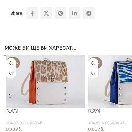
Share:
МОЖЕ БИ ЩЕ ВИ ХАРЕСАТ…
-100%
-100%
Noemi
Noemi
184.07
€
/
360.00
лв.
184.07
€
/
360.00
лв.
0.00
лв.
0.00
лв.