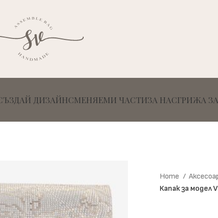
СЪЗДАЙ ДИЗАЙН
СМЕНЯЕМИ ЧАСТИ
ЗА НАС
ГРИЖА З
Home
Аксесоа
Капак за модел V