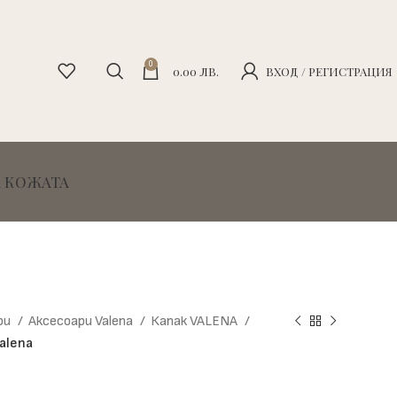
0
0.00
ЛВ.
ВХОД / РЕГИСТРАЦИЯ
А КОЖАТА
ри
Аксесоари Valena
Капак VALENA
alena