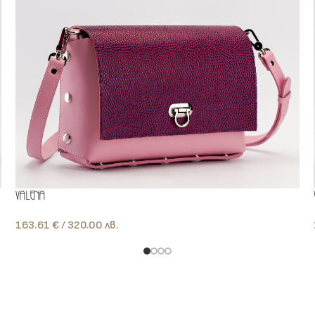
Valena
163.61
€
лв.
Add To Cart