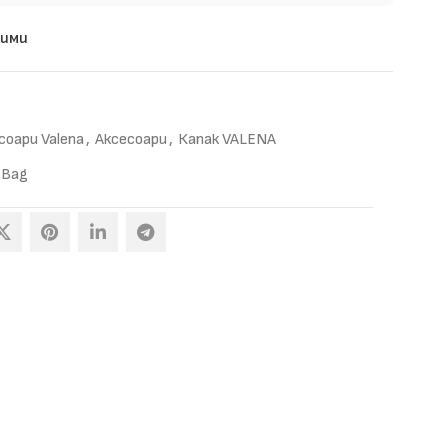
бими
соари Valena
,
Аксесоари
,
Капак VALENA
 Bag