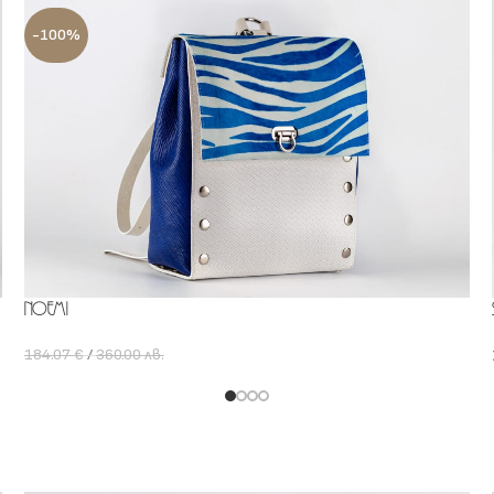
-100%
Noemi
184.07
€
/
360.00
лв.
0.00
лв.
Add To Cart