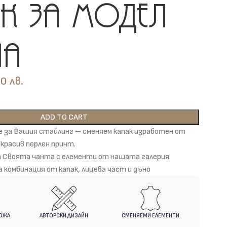
к за модел
€
€
na
лв.
ADD TO CART
 за Вашия стайлинг – сменяем капак изработен от
красив перлен принт.
а Своята чанта с елементи от нашата галерия.
 комбинация от капак, лицева част и дъно
КОЖА
АВТОРСКИ ДИЗАЙН
СМЕНЯЕМИ ЕЛЕМЕНТИ