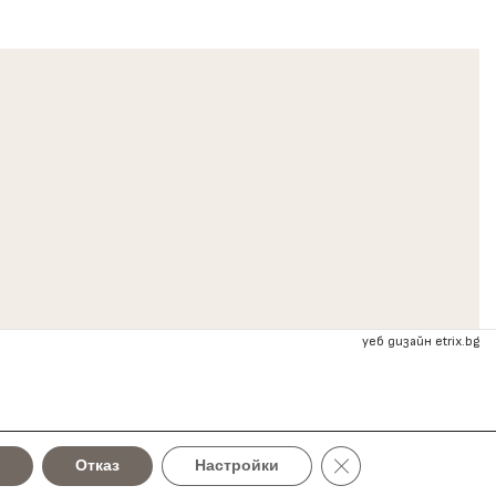
уеб дизайн etrix.bg
Close GDPR Cookie B
К
Отказ
Настройки