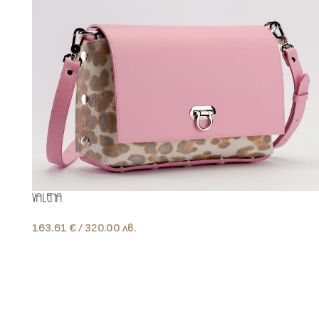
Valena
163.61
€
лв.
Add To Cart