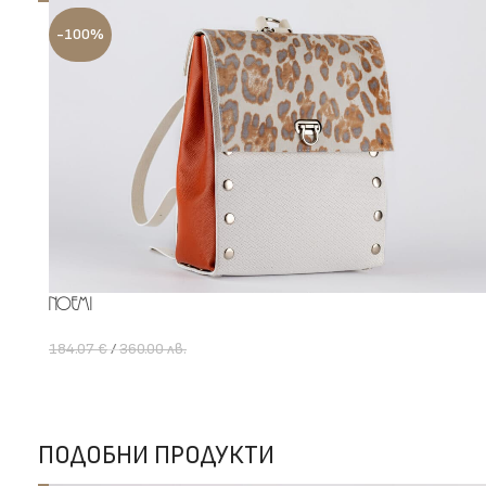
-100%
Noemi
184.07
€
/
360.00
лв.
0.00
лв.
Add To Cart
ПОДОБНИ ПРОДУКТИ