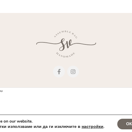
ти
e on our website.
О
итки използваме или да ги изключите в
настройки
.