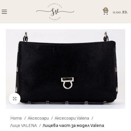
0
0.00
ЛВ.
Click to enlarge
Home
Аксесоари
Аксесоари Valena
Лице VALENA
Лицева част за модел Valena