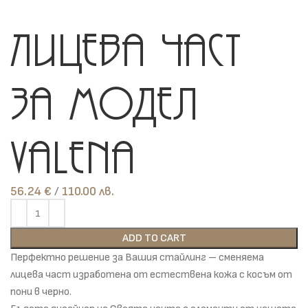
Лицева част
за модел
Valena
56.24
€
лв.
ADD TO CART
Перфектно решение за Вашия стайлинг – сменяема
лицева част изработена от естествена кожа с косъм от
пони в черно.