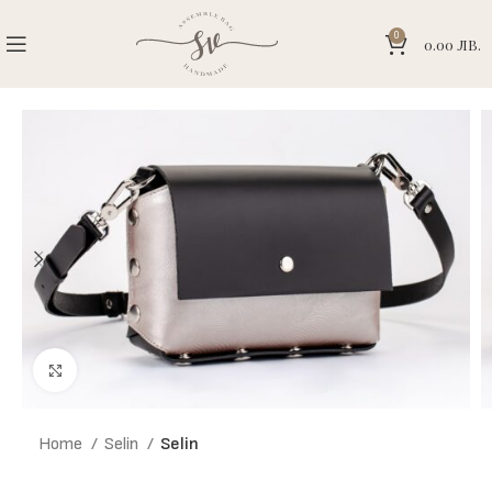
0
0.00
ЛВ.
Click to enlarge
Home
Selin
Selin