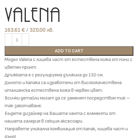
Valena
163.61
€
лв.
ADD TO CART
Модел Valena с лицева част от естествена кожа от пони с
цветен принт.
Дръжката е с регулируема дължина до 130 см.
Дъното и капака са изработени от висококачествена
италианска естествена кожа в червен цвят.
Всички детайли могат да се заменят посредством тик –
так закопчаване.
Бъдете дизайнер на Вашата чанта с елементи от
нашата галерия в секция аксесоари.
Направете уникална комбинация от капак, лицева част и
дъно!