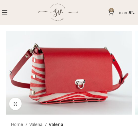
0
0.00
ЛВ.
Click to enlarge
Home
Valena
Valena