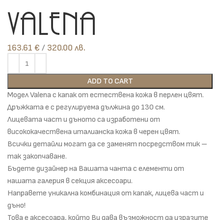
Valena
163.61
€
лв.
ADD TO CART
Модел Valena с капак от естествена кожа в перлен цвят.
Дръжката е с регулируема дължина до 130 см.
Лицевата част и дъното са изработени от
висококачествена италианска кожа в черен цвят.
Всички детайли могат да се заменят посредством тик –
так закопчаване.
Бъдете дизайнер на Вашата чанта с елементи от
нашата галерия в секция аксесоари.
Направете уникална комбинация от капак, лицева част и
дъно!
Това е аксесоара, който Ви дава възможност да изразите