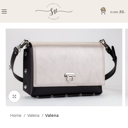
0
0.00
ЛВ.
Click to enlarge
Home
Valena
Valena