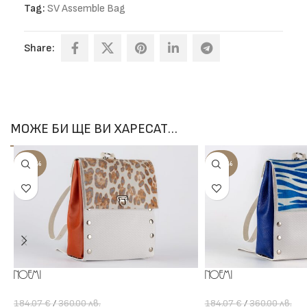
Tag:
SV Assemble Bag
Share:
МОЖЕ БИ ЩЕ ВИ ХАРЕСАТ…
-100%
-100%
Noemi
Noemi
184.07
€
/
360.00
лв.
184.07
€
/
360.00
лв.