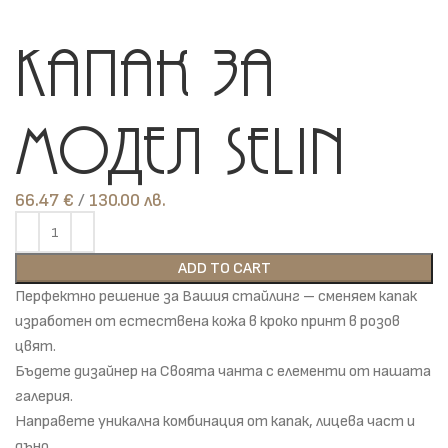
Капак за
модел Selin
66.47
€
лв.
ADD TO CART
Перфектно решение за Вашия стайлинг – сменяем капак
изработен от естествена кожа в кроко принт в розов
цвят.
Бъдете дизайнер на Своята чанта с елементи от нашата
галерия.
Направете уникална комбинация от капак, лицева част и
дъно.