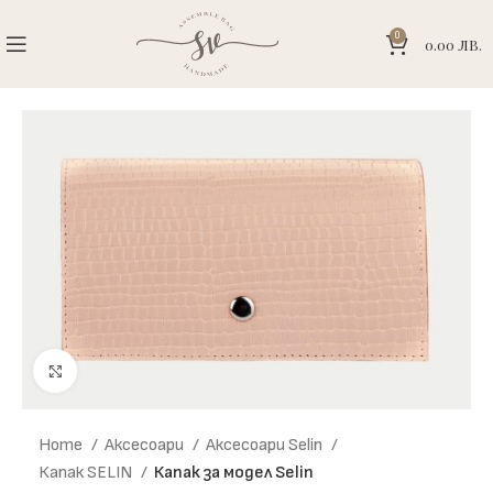
0
0.00
ЛВ.
Click to enlarge
Home
Аксесоари
Аксесоари Selin
Капак SELIN
Капак за модел Selin