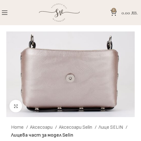
0
0.00
ЛВ.
Click to enlarge
Home
Аксесоари
Аксесоари Selin
Лице SELIN
Лицева част за модел Selin