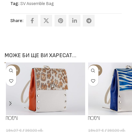
Tag:
SV Assemble Bag
Share:
МОЖЕ БИ ЩЕ ВИ ХАРЕСАТ…
-100%
-100%
Noemi
Noemi
184.07
€
/
360.00
лв.
184.07
€
/
360.00
лв.