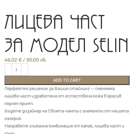
Лицева част
за модел Selin
46.02
€
лв.
ADD TO CART
Перфектно решение за Вашия стайлинг – сменяема
лицева част изработена от естествена кожа в красив
перлен принт.
Бъдете дизайнер на Своята чанта с елементи от нашата
галерия.
Направете уникална комбинация от капак, лицева част и
дъно.