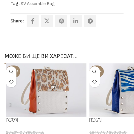
Tag:
SV Assemble Bag
Share:
МОЖЕ БИ ЩЕ ВИ ХАРЕСАТ…
-100%
-100%
Noemi
Noemi
184.07
€
/
360.00
лв.
184.07
€
/
360.00
лв.