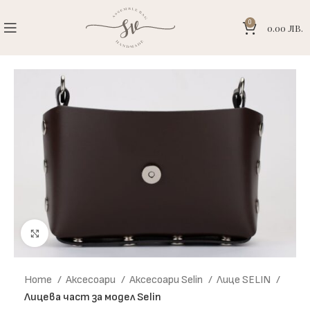
0
0.00
ЛВ.
Click to enlarge
Home
Аксесоари
Аксесоари Selin
Лице SELIN
Лицева част за модел Selin