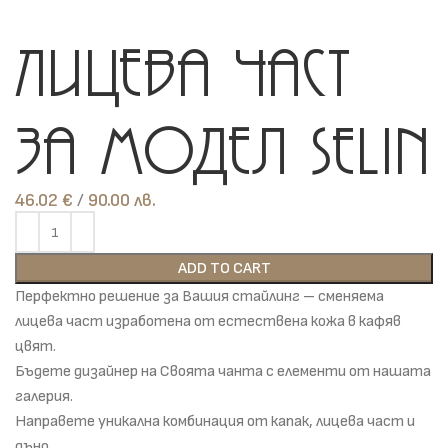
Лицева част
за модел Selin
46.02
€
лв.
ADD TO CART
Перфектно решение за Вашия стайлинг – сменяема
лицева част изработена от естествена кожа в кафяв
цвят.
Бъдете дизайнер на Своята чанта с елементи от нашата
галерия.
Направете уникална комбинация от капак, лицева част и
дъно.