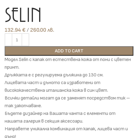
Selin
132.94
€
лв.
ADD TO CART
Модел Selin с капак от естествена кожа от пони с цветен
принт.
Дръжката е с регулируема дължина до 130 см.
Лицевата част и дъното са изработени от
висококачествена италианска кожа в син цвят.
Всички детайли могат да се заменят посредством тик –
так закопчаване.
Бъдете дизайнер на Вашата чанта с елементи от
нашата галерия в секция аксесоари.
Направете уникална комбинация от капак, лицева част и
дъно!