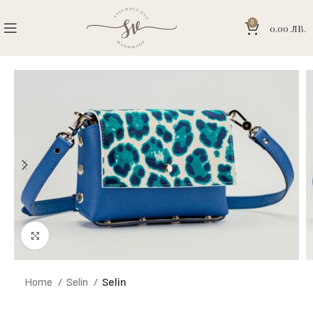
0
0.00
ЛВ.
Click to enlarge
Home
Selin
Selin