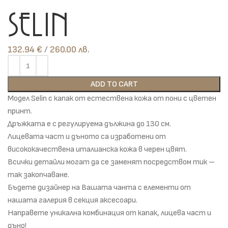
Selin
132.94
€
лв.
ADD TO CART
Модел Selin с капак от естествена кожа от пони с цветен
принт.
Дръжката е с регулируема дължина до 130 см.
Лицевата част и дъното са изработени от
висококачествена италианска кожа в черен цвят.
Всички детайли могат да се заменят посредством тик –
так закопчаване.
Бъдете дизайнер на Вашата чанта с елементи от
нашата галерия в секция аксесоари.
Направете уникална комбинация от капак, лицева част и
дъно!