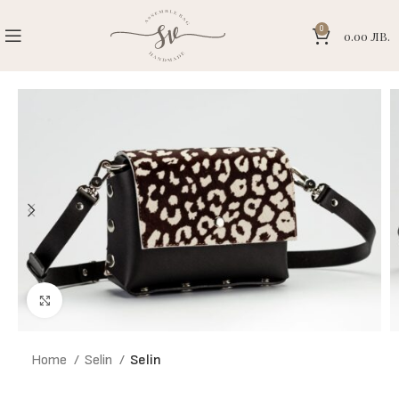
0
0.00
ЛВ.
Click to enlarge
Home
Selin
Selin