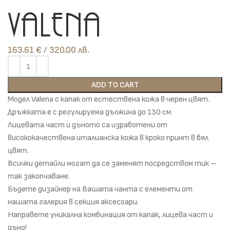
Valena
163.61
€
лв.
ADD TO CART
Модел Valena с капак от естествена кожа в черен цвят.
Дръжката е с регулируема дължина до 130 см.
Лицевата част и дъното са изработени от
висококачествена италианска кожа в кроко принт в бял
цвят.
Всички детайли могат да се заменят посредством тик –
так закопчаване.
Бъдете дизайнер на Вашата чанта с елементи от
нашата галерия в секция аксесоари.
Направете уникална комбинация от капак, лицева част и
дъно!