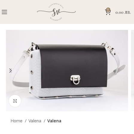
0
0.00
ЛВ.
Click to enlarge
Home
Valena
Valena