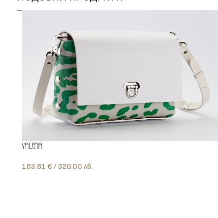
Valena
163.61
€
лв.
Add To Cart