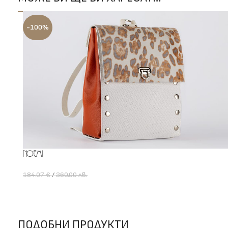
-100%
Noemi
184.07
€
/
360.00
лв.
0.00
лв.
Add To Cart
ПОДОБНИ ПРОДУКТИ