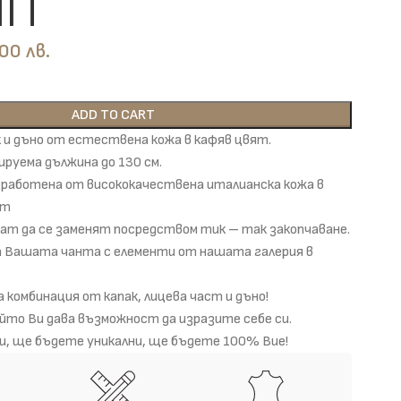
na
лв.
ADD TO CART
к и дъно от естествена кожа в кафяв цвят.
ируема дължина до 130 см.
зработена от висококачествена италианска кожа в
нт
ат да се заменят посредством тик – так закопчаване.
а Вашата чанта с елементи от нашата галерия в
 комбинация от капак, лицева част и дъно!
който Ви дава възможност да изразите себе си.
и, ще бъдете уникални, ще бъдете 100% Вие!