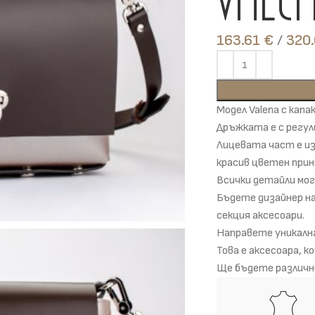
Vale
163.61
€
Модел Valena с капа
Дръжката е с регул
Лицевата част е и
красив цветен при
Всички детайли мог
Бъдете дизайнер н
секция аксесоари.
Направете уникална
Това е аксесоара, 
Ще бъдете различн