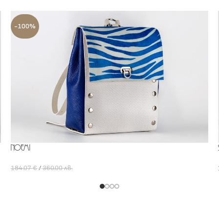
-100%
Noemi
184.07
€
/
360.00
лв.
0.00
лв.
Add To Cart