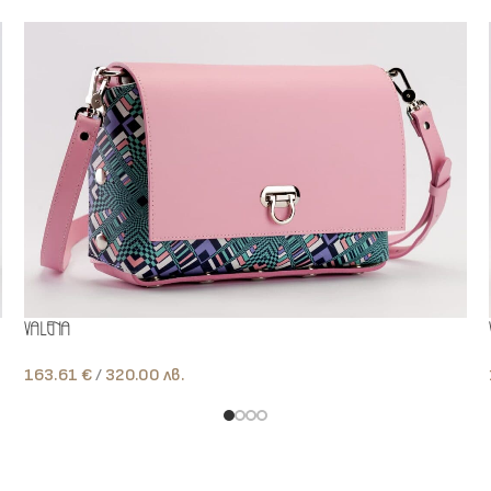
Valena
163.61
€
лв.
Add To Cart