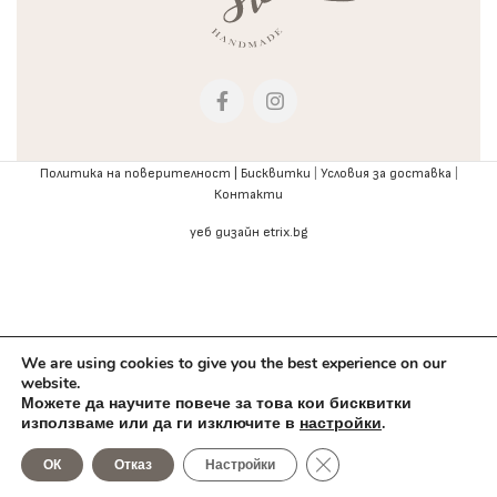
Политика на поверителност |
Бисквитки
|
Условия за доставка
|
Контакти
уеб дизайн etrix.bg
We are using cookies to give you the best experience on our
website.
Можете да научите повече за това кои бисквитки
използваме или да ги изключите в
настройки
.
0
Close GDPR Cookie Bann
ОК
Отказ
Настройки
агазин
Любими
Количка
Профил