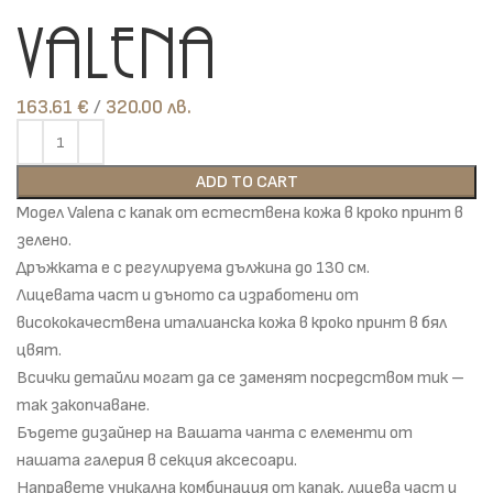
Valena
163.61
€
лв.
ADD TO CART
Модел Valena с капак от естествена кожа в кроко принт в
зелено.
Дръжката е с регулируема дължина до 130 см.
Лицевата част и дъното са изработени от
висококачествена италианска кожа в кроко принт в бял
цвят.
Всички детайли могат да се заменят посредством тик –
так закопчаване.
Бъдете дизайнер на Вашата чанта с елементи от
нашата галерия в секция аксесоари.
Направете уникална комбинация от капак, лицева част и