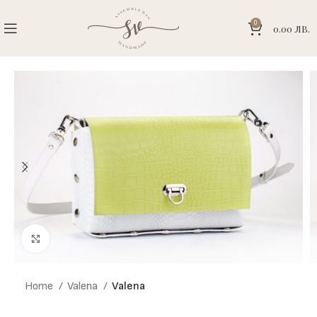
0
0.00
ЛВ.
Click to enlarge
Home
Valena
Valena