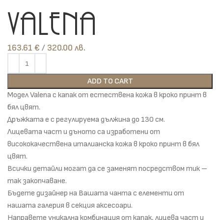
Valena
163.61
€
лв.
ADD TO CART
Модел Valena с капак от естествена кожа в кроко принт в
бял цвят.
Дръжката е с регулируема дължина до 130 см.
Лицевата част и дъното са изработени от
висококачествена италианска кожа в кроко принт в бял
цвят.
Всички детайли могат да се заменят посредством тик –
так закопчаване.
Бъдете дизайнер на Вашата чанта с елементи от
нашата галерия в секция аксесоари.
Направете уникална комбинация от капак, лицева част и