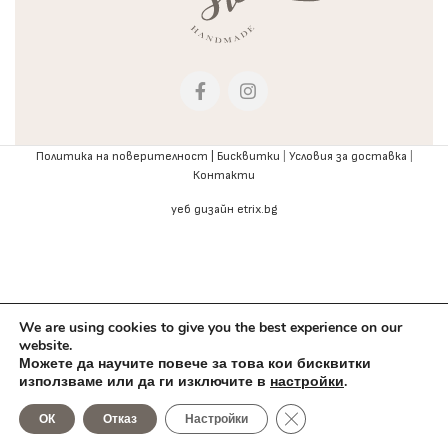
Политика на поверителност |
Бисквитки
|
Условия за доставка
|
Контакти
уеб дизайн etrix.bg
We are using cookies to give you the best experience on our
website.
Можете да научите повече за това кои бисквитки
използваме или да ги изключите в
настройки
.
0
Close GDPR Cookie Bann
ОК
Отказ
Настройки
агазин
Любими
Количка
Профил