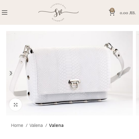
0
0.00
ЛВ.
Click to enlarge
Home
Valena
Valena