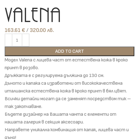
Valena
163.61
€
лв.
ADD TO CART
Модел Valena с лицева част от естествена кожа в кроко
принт в розово.
Дръжката е с регулируема дължина до 130 см.
Дъното и капака са изработени от висококачествена
италианска естествена кожа в кроко принт в бял цвят.
Всички детайли могат да се заменят посредством тик –
так закопчаване.
Бъдете дизайнер на Вашата чанта с елементи от
нашата галерия в секция аксесоари.
Направете уникална комбинация от капак, лицева част и
дъно!