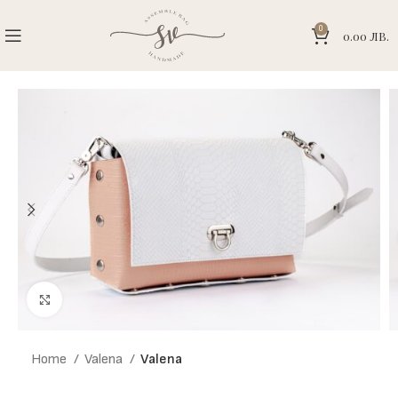
0
0.00
ЛВ.
Click to enlarge
Home
Valena
Valena